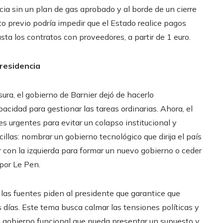
cia sin un plan de gas aprobado y al borde de un cierre
ito previo podría impedir que el Estado realice pagos
sta los contratos con proveedores, a partir de 1 euro.
presidencia
ra, el gobierno de Barnier dejó de hacerlo
idad para gestionar las tareas ordinarias. Ahora, el
urgentes para evitar un colapso institucional y
las: nombrar un gobierno tecnológico que dirija el país
r con la izquierda para formar un nuevo gobierno o ceder
por Le Pen.
, las fuentes piden al presidente que garantice que
días. Este tema busca calmar las tensiones políticas y
n gobierno funcional que pueda presentar un supuesto y