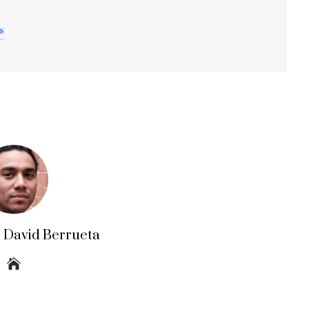
s
o David Berrueta