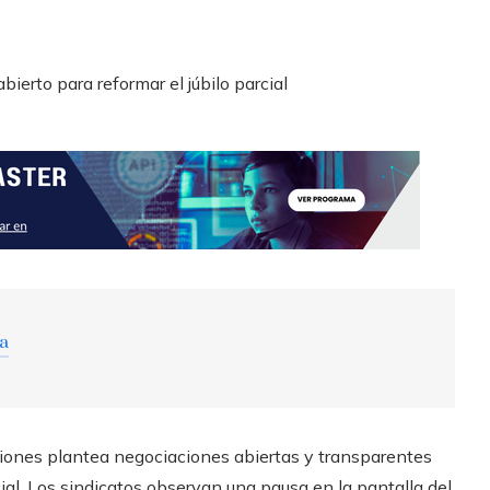
ra
aciones plantea negociaciones abiertas y transparentes
cial. Los sindicatos observan una pausa en la pantalla del