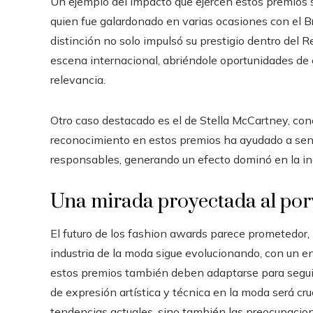
Un ejemplo del impacto que ejercen estos premios 
quien fue galardonado en varias ocasiones con el Bri
distinción no solo impulsó su prestigio dentro del 
escena internacional, abriéndole oportunidades de
relevancia.
Otro caso destacado es el de Stella McCartney, co
reconocimiento en estos premios ha ayudado a sensi
responsables, generando un efecto dominó en la ind
Una mirada proyectada al por
El futuro de los fashion awards parece prometedor,
industria de la moda sigue evolucionando, con un en
estos premios también deben adaptarse para seguir
de expresión artística y técnica en la moda será cruc
tendencias actuales, sino también las preocupacio