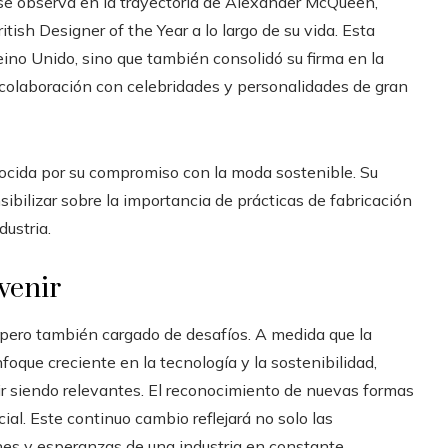
se observa en la trayectoria de Alexander McQueen,
tish Designer of the Year a lo largo de su vida. Esta
Reino Unido, sino que también consolidó su firma en la
 colaboración con celebridades y personalidades de gran
nocida por su compromiso con la moda sostenible. Su
bilizar sobre la importancia de prácticas de fabricación
ustria.
venir
 pero también cargado de desafíos. A medida que la
foque creciente en la tecnología y la sostenibilidad,
 siendo relevantes. El reconocimiento de nuevas formas
ial. Este continuo cambio reflejará no solo las
nes y esperanzas de una industria en constante