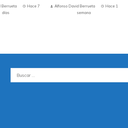
d Berrueta
Hace 7
Alfonso David Berrueta
Hace 1
días
semana
Buscar: