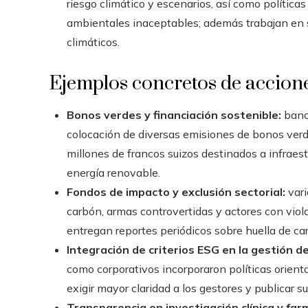
riesgo climático y escenarios, así como política
ambientales inaceptables; además trabajan en s
climáticos.
Ejemplos concretos de accione
Bonos verdes y financiación sostenible:
banco
colocación de diversas emisiones de bonos verd
millones de francos suizos destinados a infraest
energía renovable.
Fondos de impacto y exclusión sectorial:
vari
carbón, armas controvertidas y actores con viol
entregan reportes periódicos sobre huella de ca
Integración de criterios ESG en la gestión d
como corporativos incorporaron políticas orienta
exigir mayor claridad a los gestores y publicar 
Transparencia en investigación clínica y far