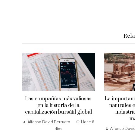
Rel
Las compañías más valiosas
La importanc
en la historia de la
naturales e
capitalización bursátil global
industri
m
Alfonso David Berrueta
Hace 6
Alfonso Davi
días