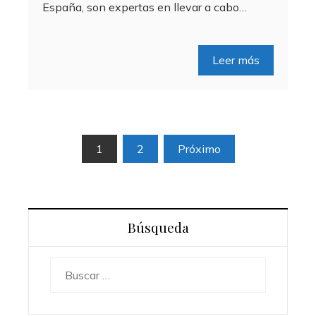
España, son expertas en llevar a cabo…
Leer más
Paginación
1
2
Próximo
de
entradas
Búsqueda
Buscar: