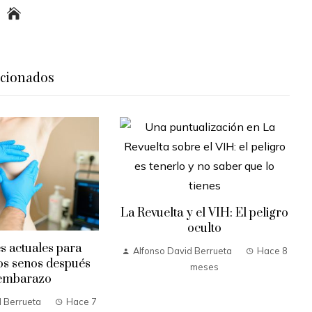
acionados
La Revuelta y el VIH: El peligro
oculto
s actuales para
Alfonso David Berrueta
Hace 8
os senos después
meses
 embarazo
d Berrueta
Hace 7