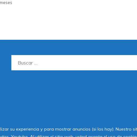
meses
Buscar:
lizar su experiencia y para mostrar anuncios (si los hay). Nuestro s
2020 Todos los derechos reservados
cs, Youtube. Al utilizar el sitio web, usted acepta el uso de cook